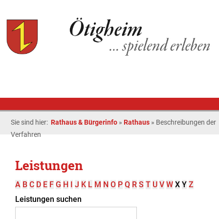
Sie sind hier:
Rathaus & Bürgerinfo
»
Rathaus
»
Beschreibungen der
Verfahren
Leistungen
A
B
C
D
E
F
G
H
I
J
K
L
M
N
O
P
Q
R
S
T
U
V
W
X
Y
Z
Leistungen suchen