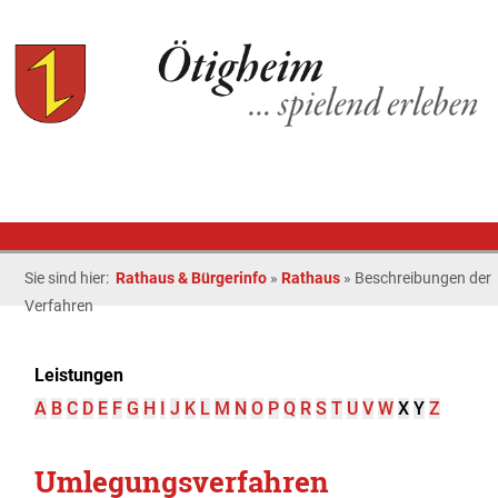
Sie sind hier:
Rathaus & Bürgerinfo
»
Rathaus
»
Beschreibungen der
Verfahren
Leistungen
A
B
C
D
E
F
G
H
I
J
K
L
M
N
O
P
Q
R
S
T
U
V
W
X
Y
Z
Umlegungsverfahren