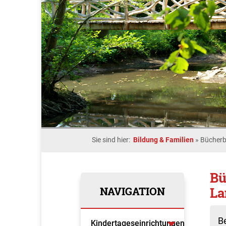
Sie sind hier:
Bildung & Familien
»
Bücher
Bü
NAVIGATION
La
B
Kindertageseinrichtungen