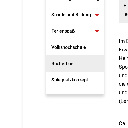
Er
j
Schule und Bildung
Ferienspaß
Im 
Volkshochschule
Erw
Hei
Bücherbus
Spo
und
Spielplatzkonzept
die 
und
(Le
Ca. 