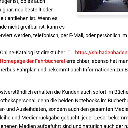
tiger ist, ob es auch
ügbar, neu bestellt oder
eit entliehen ist. Wenn es
de nicht greifbar ist, kann es
rviert werden, telefonisch, per E-Mail, oder persönlich i
Online-Katalog ist direkt über
https://sb-badenbaden
Homepage der Fahrbücherei
erreichbar; ebenso hat man 
herbus-Fahrplan und bekommt auch Informationen zur B
bstverständlich erhalten die Kunden auch sofort im Büch
liothekspersonal; denn die beiden Notebooks im Bücherbus
er- und Ausleihdaten, sondern auch den gesamten Medie
leihe und Medienrückgabe gebucht; jeder Leser bekommt
liehenen Medien aufgeführt sind und natürlich auch der