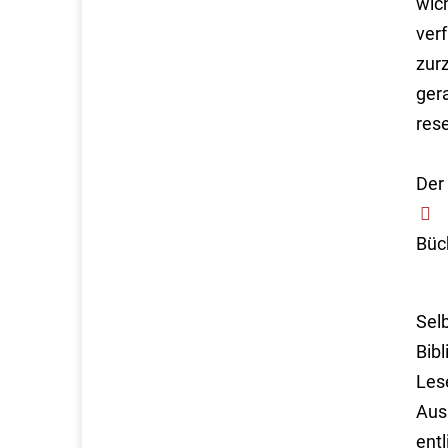
wich
verf
zurz
gera
rese
Der 
Büc
Sel
Bib
Les
Aus
ent