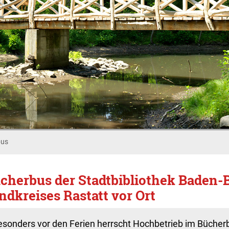
bus
cherbus der Stadtbibliothek Baden-
ndkreises Rastatt vor Ort
esonders vor den Ferien herrscht Hochbetrieb im Bücherb