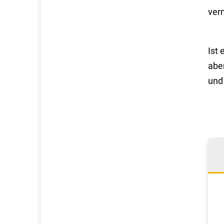
ver
Ist
abe
und