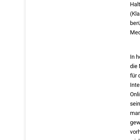
Hal
(Kl
ber
Medi
In 
die
für 
Int
Onl
sei
man 
gew
vor