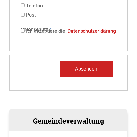
Telefon
Post
Datenschutz
*
Ich akzeptiere die
Datenschutzerklärung
Gemeindeverwaltung