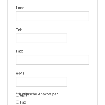
Land:
Tel:
Fax:
e-Mail:
Ich wünsche Antwort per
eMail
Fax