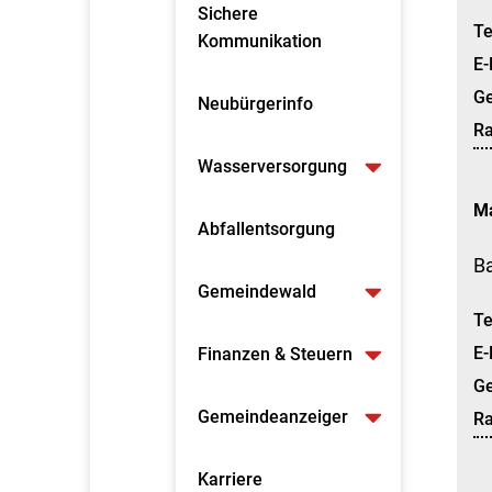
Sichere
Te
Kommunikation
E-
G
Neubürgerinfo
R
Wasserversorgung
M
Abfallentsorgung
B
Gemeindewald
Te
E-
Finanzen & Steuern
G
Gemeindeanzeiger
R
Karriere