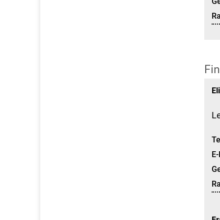
G
R
Fi
El
Le
Te
E-
G
R
Fr