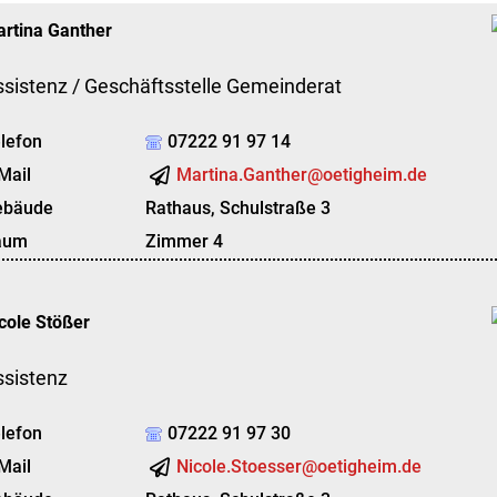
rtina
Ganther
sistenz / Geschäftsstelle Gemeinderat
lefon
07222 91 97 14
Mail
Martina.Ganther@oetigheim.de
ebäude
Rathaus, Schulstraße 3
aum
Zimmer 4
cole
Stößer
ssistenz
lefon
07222 91 97 30
Mail
Nicole.Stoesser@oetigheim.de