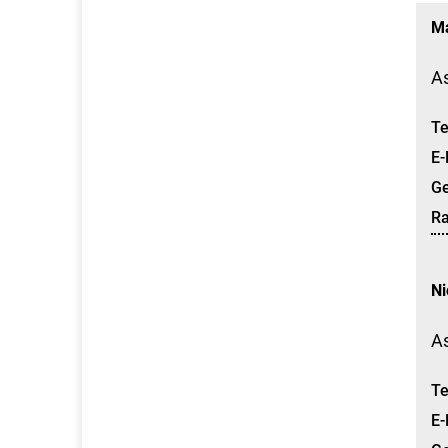
Ma
As
Te
E-
G
R
Ni
A
Te
E-