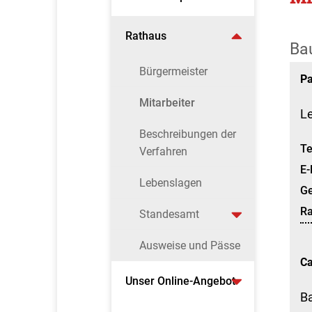
Rathaus
Ba
Bürgermeister
Pa
Mitarbeiter
L
Beschreibungen der
Te
Verfahren
E-
Lebenslagen
G
R
Standesamt
Ausweise und Pässe
Ca
Unser Online-Angebot
B