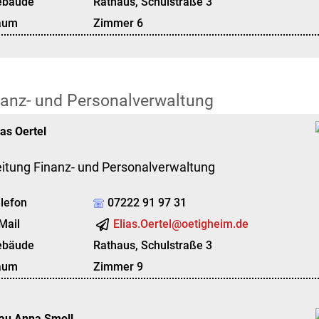
ebäude
Rathaus, Schulstraße 3
aum
Zimmer 6
nanz- und Personalverwaltung
ias
Oertel
itung Finanz- und Personalverwaltung
lefon
07222 91 97 31
Mail
Elias.Oertel@oetigheim.de
ebäude
Rathaus, Schulstraße 3
aum
Zimmer 9
au
Anna
Smoll