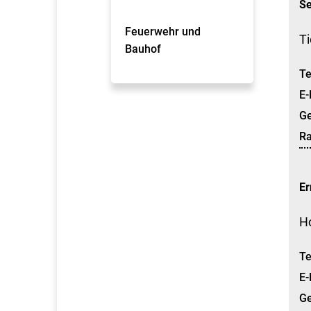
Se
Feuerwehr und
T
Bauhof
Te
E-
G
R
Er
H
Te
E-
G