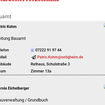
uamt
tric
Kohm
eitung Bauamt
lefon
07222 91 97 44
Mail
Patric.Kohm@oetigheim.de
ebäude
Rathaus, Schulstraße 3
aum
Zimmer 13a
rola
Eichelberger
auverwaltung / Grundbuch