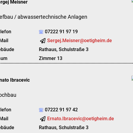
rgej
Meisner
iefbau / abwassertechnische Anlagen
lefon
07222 91 97 19
Mail
Sergej.Meisner@oetigheim.de
ebäude
Rathaus, Schulstraße 3
aum
Zimmer 13
nato
Ibracevic
ochbau
lefon
07222 91 97 42
Mail
Ernato.Ibracevic@oetigheim.de
ebäude
Rathaus, Schulstraße 3