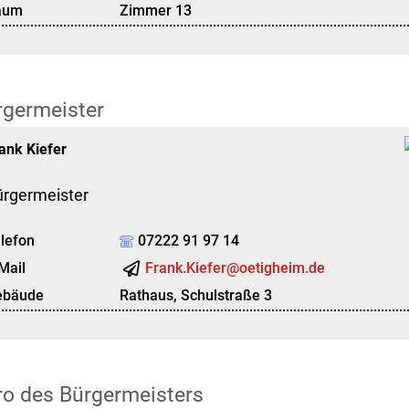
aum
Zimmer 13
rgermeister
ank
Kiefer
ürgermeister
lefon
07222 91 97 14
Mail
Frank.Kiefer@oetigheim.de
ebäude
Rathaus, Schulstraße 3
ro des Bürgermeisters