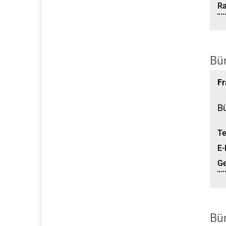
R
Bü
Fr
B
Te
E-
G
Bü