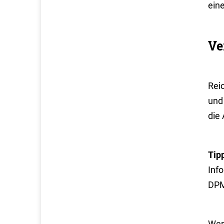
ein
Ve
Rei
und 
die
Tip
Inf
DP
Wen