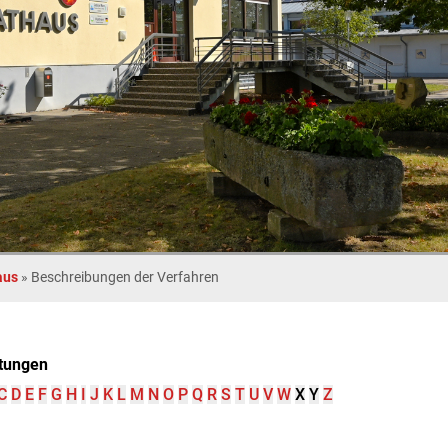
aus
»
Beschreibungen der Verfahren
tungen
C
D
E
F
G
H
I
J
K
L
M
N
O
P
Q
R
S
T
U
V
W
X
Y
Z