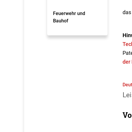
da
Feuerwehr und
Bauhof
Hin
Tec
Pat
der
Deut
Lei
Vo