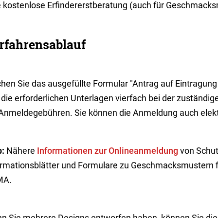
e kostenlose Erfindererstberatung (auch für Geschmacksm
rfahrensablauf
chen Sie das ausgefüllte Formular "Antrag auf Eintragu
die erforderlichen Unterlagen vierfach bei der zuständig
 Anmeldegebühren. Sie können die Anmeldung auch elekt
p:
Nähere
Informationen zur Onlineanmeldung
von Schut
ormationsblätter und Formulare zu Geschmacksmustern fi
MA.
n Sie mehrere Designs entworfen haben, können Sie dies