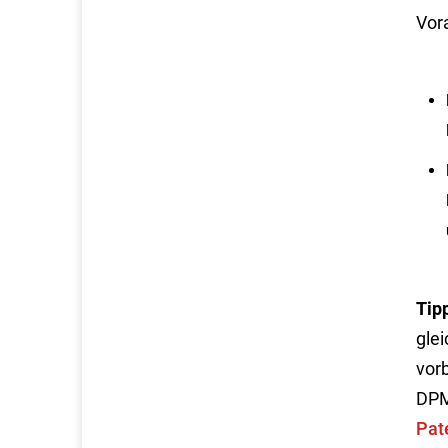
Vor
Tip
gle
vor
DPM
Pat