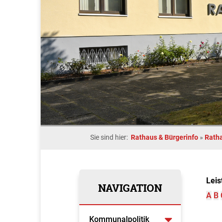
Sie sind hier:
Rathaus & Bürgerinfo
»
Rath
Leis
NAVIGATION
A
B
Kommunalpolitik