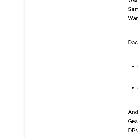
Sam
War
Das
And
Ges
DPM