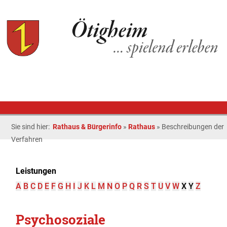
Sie sind hier:
Rathaus & Bürgerinfo
»
Rathaus
»
Beschreibungen der
Verfahren
Leistungen
A
B
C
D
E
F
G
H
I
J
K
L
M
N
O
P
Q
R
S
T
U
V
W
X
Y
Z
Psychosoziale