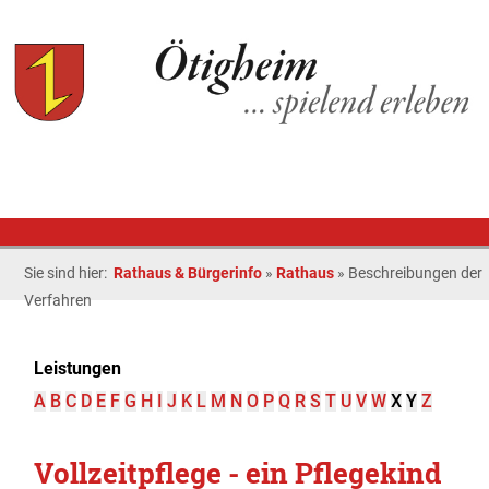
Sie sind hier:
Rathaus & Bürgerinfo
»
Rathaus
»
Beschreibungen der
Verfahren
Leistungen
A
B
C
D
E
F
G
H
I
J
K
L
M
N
O
P
Q
R
S
T
U
V
W
X
Y
Z
Vollzeitpflege - ein Pflegekind