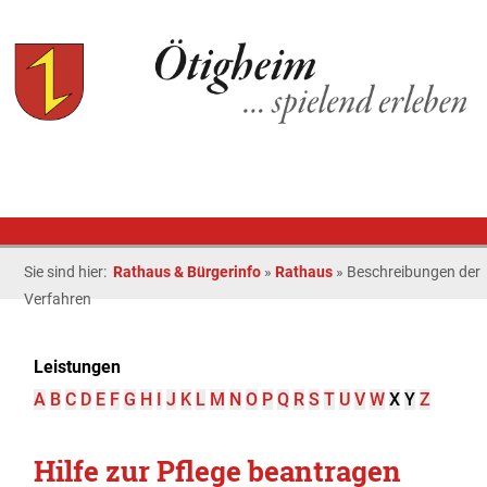
Sie sind hier:
Rathaus & Bürgerinfo
»
Rathaus
»
Beschreibungen der
Verfahren
Leistungen
A
B
C
D
E
F
G
H
I
J
K
L
M
N
O
P
Q
R
S
T
U
V
W
X
Y
Z
Hilfe zur Pflege beantragen