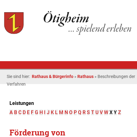
Sie sind hier:
Rathaus & Bürgerinfo
»
Rathaus
»
Beschreibungen der
Verfahren
Leistungen
A
B
C
D
E
F
G
H
I
J
K
L
M
N
O
P
Q
R
S
T
U
V
W
X
Y
Z
Förderung von