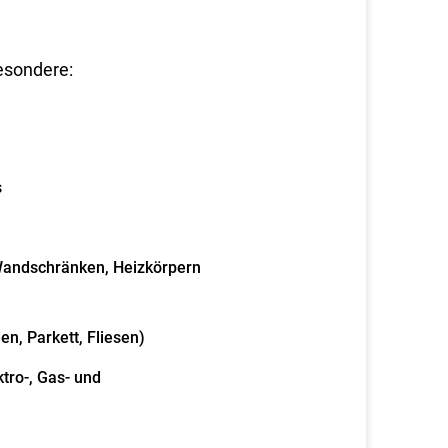
esonder
e
:
s
 Wandschränken, Heizkörpern
n, Parkett, Fliesen)
tro-, Gas- und