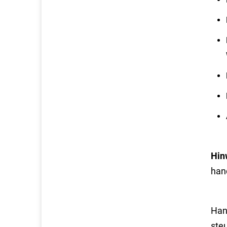
Hin
han
Han
ste