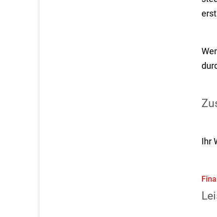
ers
Wen
durc
Zus
Ihr
Fina
Lei