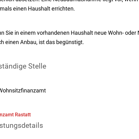
tmal
s
eine
n
Haushalt
errichten
.
n Sie
in einem vorhandenen Haushalt
neue
Wohn-
oder
N
h einen Anbau, ist das begünstigt.
tändige Stelle
 Wohnsitzfinanzamt
nzamt Rastatt
stungsdetails