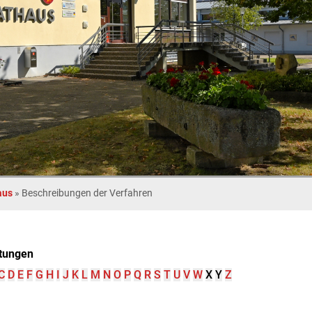
aus
»
Beschreibungen der Verfahren
tungen
C
D
E
F
G
H
I
J
K
L
M
N
O
P
Q
R
S
T
U
V
W
X
Y
Z