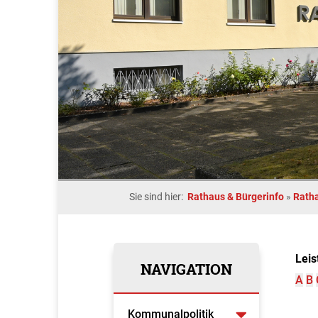
Sie sind hier:
Rathaus & Bürgerinfo
»
Rath
Leis
NAVIGATION
A
B
Kommunalpolitik