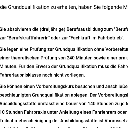
ie Grundqualifikation zu erhalten, haben Sie folgende M
Sie absolvieren die (dreijährige) Berufsausbildung zum "Beru
zur "Berufskraftfahrerin" oder zur "Fachkraft im Fahrbetrieb".
Sie legen eine Prüfung zur Grundqualifikation ohne Vorbereit
e
i
ner theoretischen Prüfung von 240 Minuten sowie einer pra
M
i
nuten. Für den Erwerb der Grundqualifikation muss die Fahr
Fahre
r
laubnisklasse noch nicht vorliegen.
Sie können einen Vorbereitungskurs besuchen und anschließe
beschleunigten Grundqualifikation ablegen.
Der Vorbere
i
tungs
Ausbildung
s
stätte umfasst eine Dauer von 140 Stunden zu je 6
10 Stu
n
den Fahrpraxis unter Anleitung eines Fahrle
h
rers oder 
Teilnahmeb
e
scheinigung der Ausbildungsstätte ist Vorau
s
setz