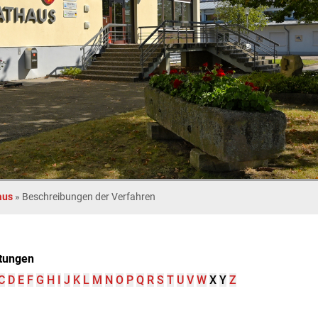
aus
»
Beschreibungen der Verfahren
tungen
C
D
E
F
G
H
I
J
K
L
M
N
O
P
Q
R
S
T
U
V
W
X
Y
Z