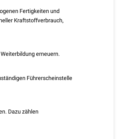
zog
e
nen Fertigkeiten und
oneller Kraftstoffverbrauch,
r We
i
terbildung erneuern.
zuständigen Führerscheinstelle
n. Dazu zählen