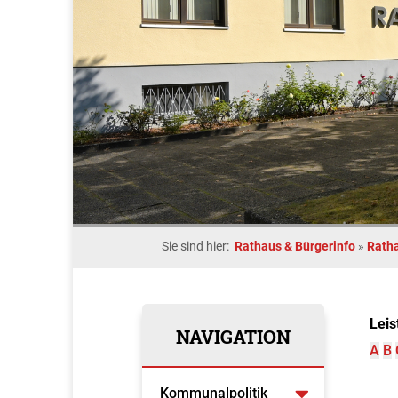
Sie sind hier:
Rathaus & Bürgerinfo
»
Rath
Leis
NAVIGATION
A
B
Kommunalpolitik