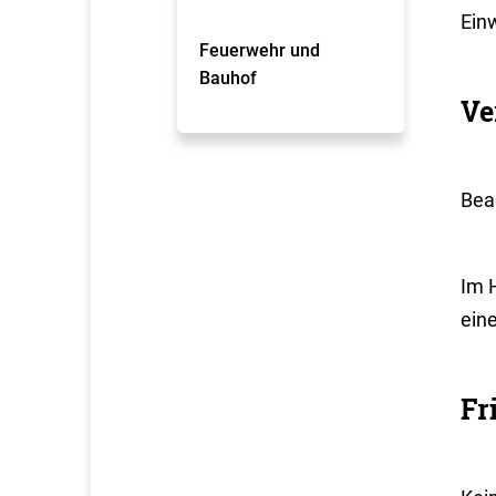
Einw
Feuerwehr und
Bauhof
Ve
Bean
Im 
ein
Fr