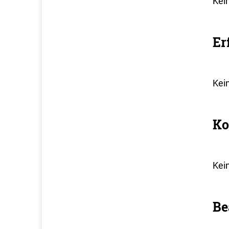
Kei
Er
Kei
Ko
Kei
Be