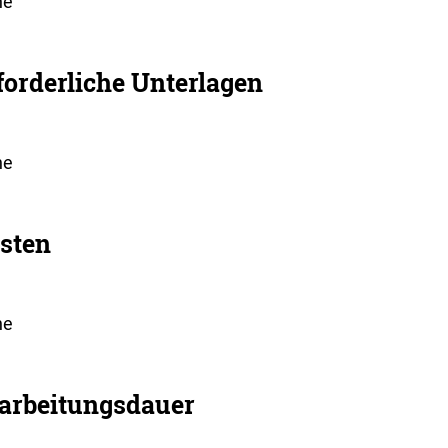
ne
forderliche Unterlagen
ne
sten
ne
arbeitungsdauer