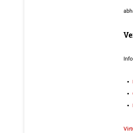
abh
Ve
Inf
Vir