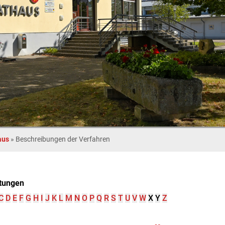
aus
»
Beschreibungen der Verfahren
tungen
C
D
E
F
G
H
I
J
K
L
M
N
O
P
Q
R
S
T
U
V
W
X
Y
Z