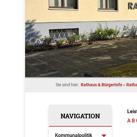
Sie sind hier:
Rathaus & Bürgerinfo
»
Rath
Leis
NAVIGATION
A
B
Kommunalpolitik