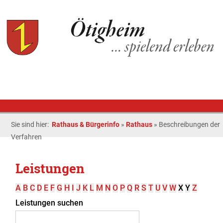
Sie sind hier:
Rathaus & Bürgerinfo
»
Rathaus
»
Beschreibungen der
Verfahren
Leistungen
A
B
C
D
E
F
G
H
I
J
K
L
M
N
O
P
Q
R
S
T
U
V
W
X
Y
Z
Leistungen suchen