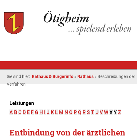
Sie sind hier:
Rathaus & Bürgerinfo
»
Rathaus
»
Beschreibungen der
Verfahren
Leistungen
A
B
C
D
E
F
G
H
I
J
K
L
M
N
O
P
Q
R
S
T
U
V
W
X
Y
Z
Entbindung von der ärztlichen