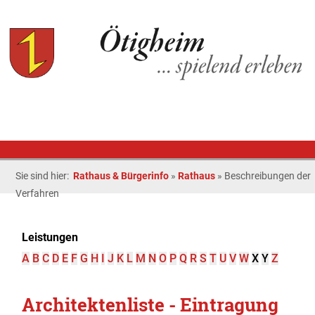
Sie sind hier:
Rathaus & Bürgerinfo
»
Rathaus
»
Beschreibungen der
Verfahren
Leistungen
A
B
C
D
E
F
G
H
I
J
K
L
M
N
O
P
Q
R
S
T
U
V
W
X
Y
Z
Architektenliste - Eintragung