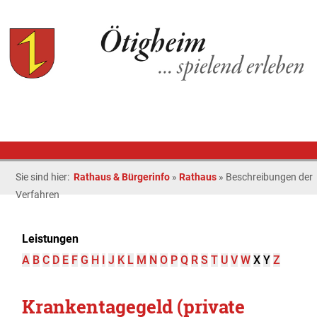
Sie sind hier:
Rathaus & Bürgerinfo
»
Rathaus
»
Beschreibungen der
Verfahren
Leistungen
A
B
C
D
E
F
G
H
I
J
K
L
M
N
O
P
Q
R
S
T
U
V
W
X
Y
Z
Krankentagegeld (private