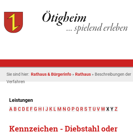
Sie sind hier:
Rathaus & Bürgerinfo
»
Rathaus
»
Beschreibungen der
Verfahren
Leistungen
A
B
C
D
E
F
G
H
I
J
K
L
M
N
O
P
Q
R
S
T
U
V
W
X
Y
Z
Kennzeichen - Diebstahl oder