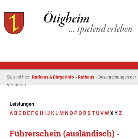
Sie sind hier:
Rathaus & Bürgerinfo
»
Rathaus
»
Beschreibungen der
Verfahren
Leistungen
A
B
C
D
E
F
G
H
I
J
K
L
M
N
O
P
Q
R
S
T
U
V
W
X
Y
Z
Führerschein (ausländisch) -