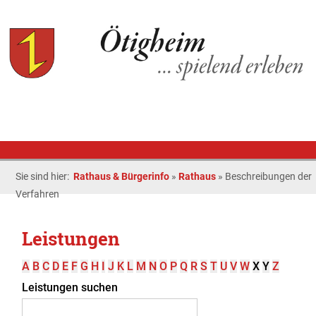
Sie sind hier:
Rathaus & Bürgerinfo
»
Rathaus
»
Beschreibungen der
Verfahren
Leistungen
A
B
C
D
E
F
G
H
I
J
K
L
M
N
O
P
Q
R
S
T
U
V
W
X
Y
Z
Leistungen suchen