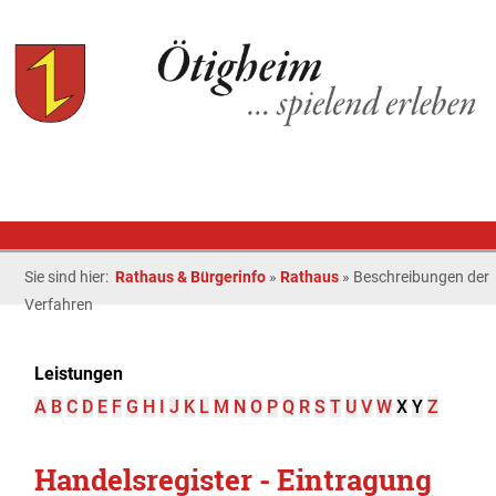
Sie sind hier:
Rathaus & Bürgerinfo
»
Rathaus
»
Beschreibungen der
Verfahren
Leistungen
A
B
C
D
E
F
G
H
I
J
K
L
M
N
O
P
Q
R
S
T
U
V
W
X
Y
Z
Handelsregister - Eintragung