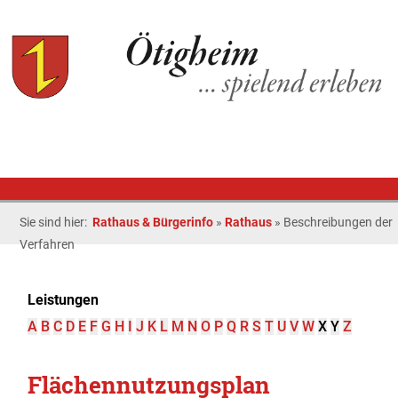
Sie sind hier:
Rathaus & Bürgerinfo
»
Rathaus
»
Beschreibungen der
Verfahren
Leistungen
A
B
C
D
E
F
G
H
I
J
K
L
M
N
O
P
Q
R
S
T
U
V
W
X
Y
Z
Flächennutzungsplan