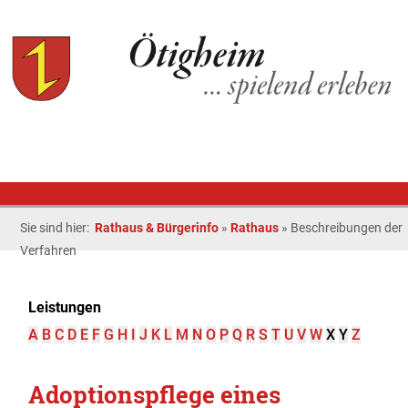
Sie sind hier:
Rathaus & Bürgerinfo
»
Rathaus
»
Beschreibungen der
Verfahren
Leistungen
A
B
C
D
E
F
G
H
I
J
K
L
M
N
O
P
Q
R
S
T
U
V
W
X
Y
Z
Adoptionspflege eines