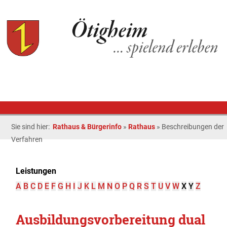
Sie sind hier:
Rathaus & Bürgerinfo
»
Rathaus
»
Beschreibungen der
Verfahren
Leistungen
A
B
C
D
E
F
G
H
I
J
K
L
M
N
O
P
Q
R
S
T
U
V
W
X
Y
Z
Ausbildungsvorbereitung dual