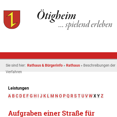
Sie sind hier:
Rathaus & Bürgerinfo
»
Rathaus
»
Beschreibungen der
Verfahren
Leistungen
A
B
C
D
E
F
G
H
I
J
K
L
M
N
O
P
Q
R
S
T
U
V
W
X
Y
Z
Aufgraben einer Straße für