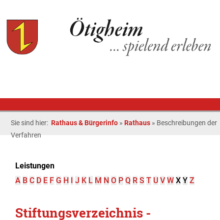
Sie sind hier:
Rathaus & Bürgerinfo
»
Rathaus
»
Beschreibungen der
Verfahren
Leistungen
A
B
C
D
E
F
G
H
I
J
K
L
M
N
O
P
Q
R
S
T
U
V
W
X
Y
Z
Stiftungsverzeichnis -