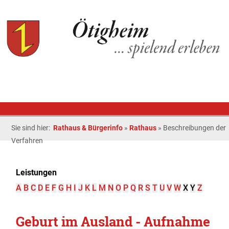
Sie sind hier:
Rathaus & Bürgerinfo
»
Rathaus
»
Beschreibungen der
Verfahren
Leistungen
A
B
C
D
E
F
G
H
I
J
K
L
M
N
O
P
Q
R
S
T
U
V
W
X
Y
Z
Geburt im Ausland - Aufnahme