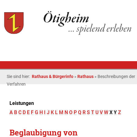
Sie sind hier:
Rathaus & Bürgerinfo
»
Rathaus
»
Beschreibungen der
Verfahren
Leistungen
A
B
C
D
E
F
G
H
I
J
K
L
M
N
O
P
Q
R
S
T
U
V
W
X
Y
Z
Beglaubigung von