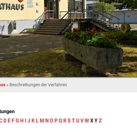
aus
»
Beschreibungen der Verfahren
tungen
C
D
E
F
G
H
I
J
K
L
M
N
O
P
Q
R
S
T
U
V
W
X
Y
Z