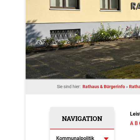
Sie sind hier:
Rathaus & Bürgerinfo
»
Rath
Leis
NAVIGATION
A
B
Kommunalpolitik