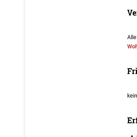
Ve
All
Woh
Fr
kei
Er