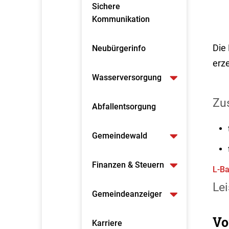
Sichere
Kommunikation
Die 
Neubürgerinfo
erz
Wasserversorgung
Zus
Abfallentsorgung
Gemeindewald
Finanzen & Steuern
L-Ba
Lei
Gemeindeanzeiger
Vo
Karriere