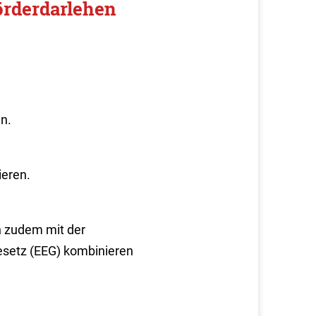
örderdarlehen
n.
ieren.
h zudem mit der
setz (
EEG)
kombinieren