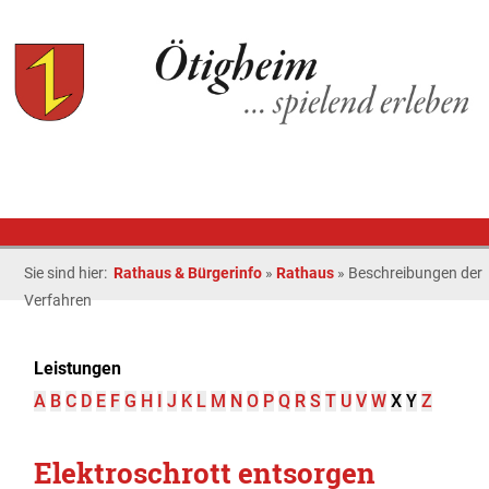
Sie sind hier:
Rathaus & Bürgerinfo
»
Rathaus
»
Beschreibungen der
Verfahren
Leistungen
A
B
C
D
E
F
G
H
I
J
K
L
M
N
O
P
Q
R
S
T
U
V
W
X
Y
Z
Elektroschrott entsorgen