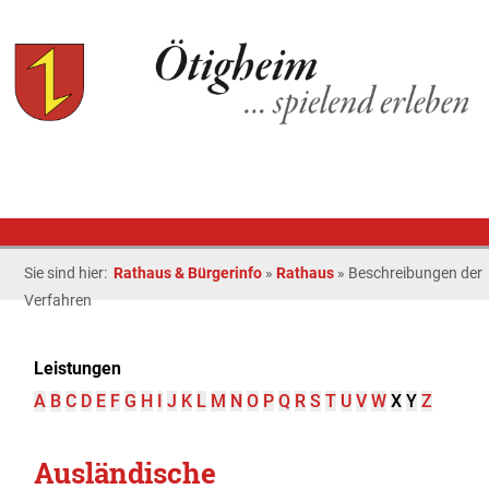
Sie sind hier:
Rathaus & Bürgerinfo
»
Rathaus
»
Beschreibungen der
Verfahren
Leistungen
A
B
C
D
E
F
G
H
I
J
K
L
M
N
O
P
Q
R
S
T
U
V
W
X
Y
Z
Ausländische