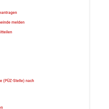
eantragen
meinde melden
tteilen
e (PÜZ-Stelle) nach
en