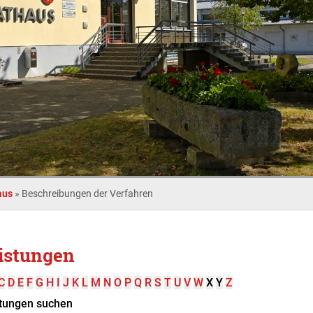
aus
»
Beschreibungen der Verfahren
istungen
C
D
E
F
G
H
I
J
K
L
M
N
O
P
Q
R
S
T
U
V
W
X
Y
Z
tungen suchen