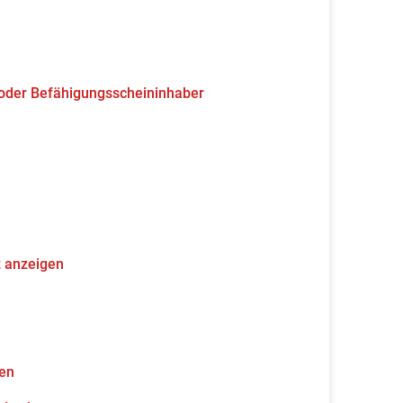
 oder Befähigungsscheininhaber
z anzeigen
gen