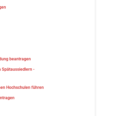
gen
ldung beantragen
 Spätaussiedlern -
hen Hochschulen führen
antragen