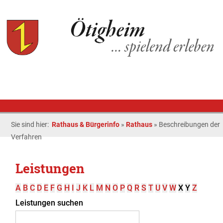
Sie sind hier:
Rathaus & Bürgerinfo
»
Rathaus
»
Beschreibungen der
Verfahren
Leistungen
A
B
C
D
E
F
G
H
I
J
K
L
M
N
O
P
Q
R
S
T
U
V
W
X
Y
Z
Leistungen suchen