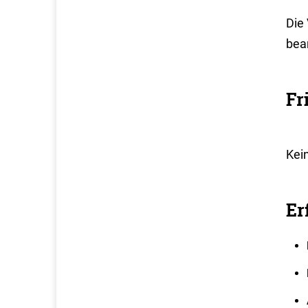
Die
bean
Fr
Kei
Er