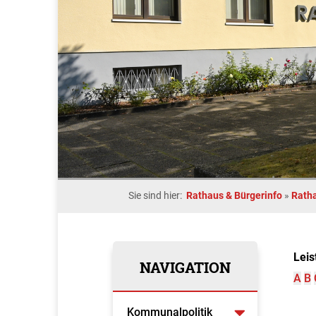
Sie sind hier:
Rathaus & Bürgerinfo
»
Rath
Leis
NAVIGATION
A
B
Kommunalpolitik