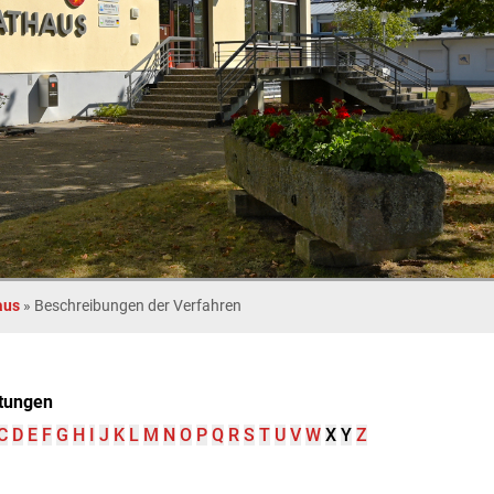
aus
»
Beschreibungen der Verfahren
tungen
C
D
E
F
G
H
I
J
K
L
M
N
O
P
Q
R
S
T
U
V
W
X
Y
Z