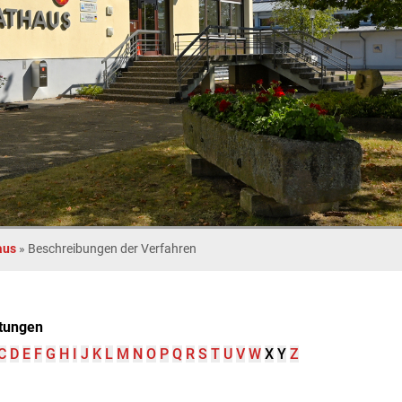
aus
»
Beschreibungen der Verfahren
tungen
C
D
E
F
G
H
I
J
K
L
M
N
O
P
Q
R
S
T
U
V
W
X
Y
Z