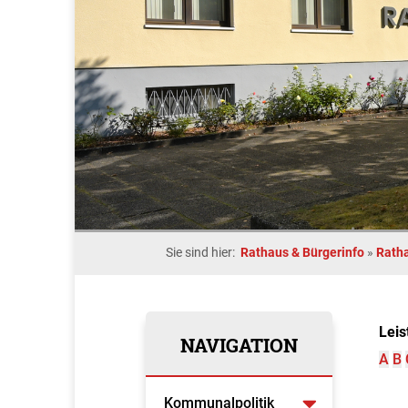
Sie sind hier:
Rathaus & Bürgerinfo
»
Rath
Leis
NAVIGATION
A
B
Kommunalpolitik