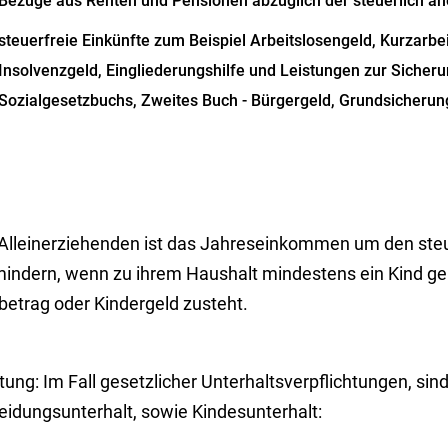
Bezüge aus Renten und Pensionen abzüglich der steuerlich 
steuerfreie Einkünfte zum Beispiel Arbeitslosengeld, Kurzarbe
Insolvenzgeld, Eingliederungshilfe und Leistungen zur Sicher
Sozialgesetzbuchs, Zweites Buch - Bürgergeld, Grundsicherun
 Alleinerziehenden ist das Jahreseinkommen um den steu
mindern, wenn zu ihrem Haushalt mindestens ein Kind gehö
betrag oder Kindergeld zusteht.
ung: Im Fall gesetzlicher Unterhaltsverpflichtungen, sin
eidungsunterhalt, sowie Kindesunterhalt: