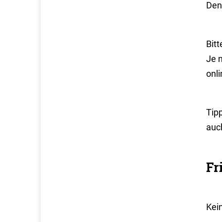
Den
Bit
Je 
onli
Tip
auch
Fr
Kei