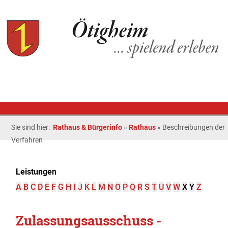
Sie sind hier:
Rathaus & Bürgerinfo
»
Rathaus
»
Beschreibungen der
Verfahren
Leistungen
A
B
C
D
E
F
G
H
I
J
K
L
M
N
O
P
Q
R
S
T
U
V
W
X
Y
Z
Zulassungsausschuss -