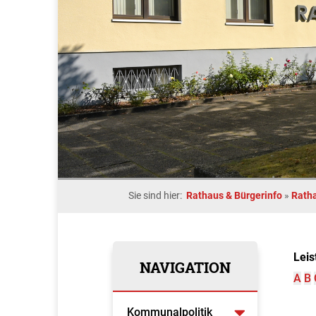
Sie sind hier:
Rathaus & Bürgerinfo
»
Rath
Leis
NAVIGATION
A
B
Kommunalpolitik