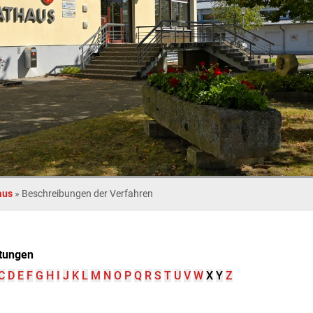
aus
»
Beschreibungen der Verfahren
tungen
C
D
E
F
G
H
I
J
K
L
M
N
O
P
Q
R
S
T
U
V
W
X
Y
Z