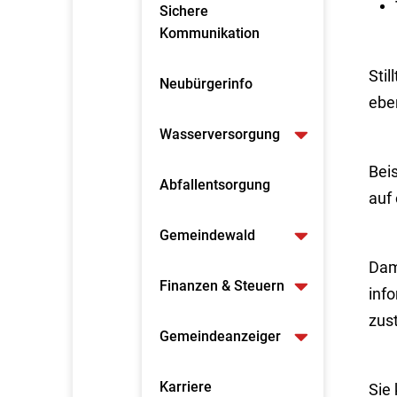
Sichere
Kommunikation
Sti
Neubürgerinfo
eben
Wasserversorgung
Beis
Abfallentsorgung
auf 
Gemeindewald
Dam
Finanzen & Steuern
inf
zus
Gemeindeanzeiger
Karriere
Sie