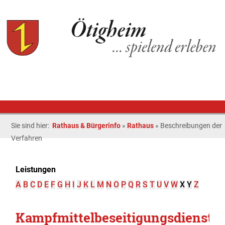
Sie sind hier:
Rathaus & Bürgerinfo
»
Rathaus
»
Beschreibungen der
Verfahren
Leistungen
A
B
C
D
E
F
G
H
I
J
K
L
M
N
O
P
Q
R
S
T
U
V
W
X
Y
Z
Kampfmittelbeseitigungsdienst