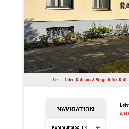
Sie sind hier:
Rathaus & Bürgerinfo
»
Rath
Leis
NAVIGATION
A
B
Kommunalpolitik