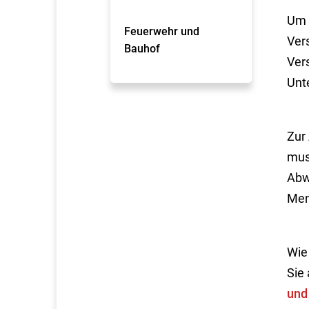
Um 
Feuerwehr und
Ver
Bauhof
Ver
Unte
Zur
mus
Abw
Men
Wie
Sie 
und