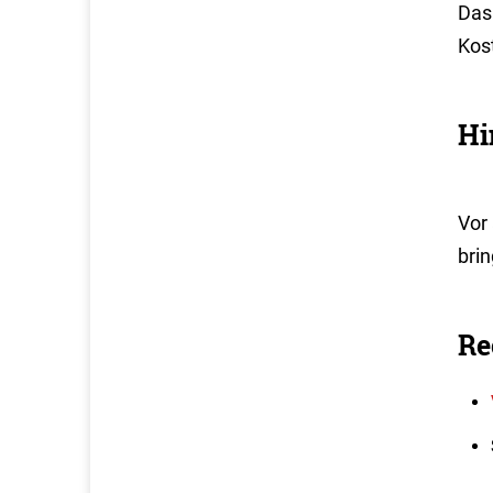
Das
Kos
Hi
Vor
bri
Re