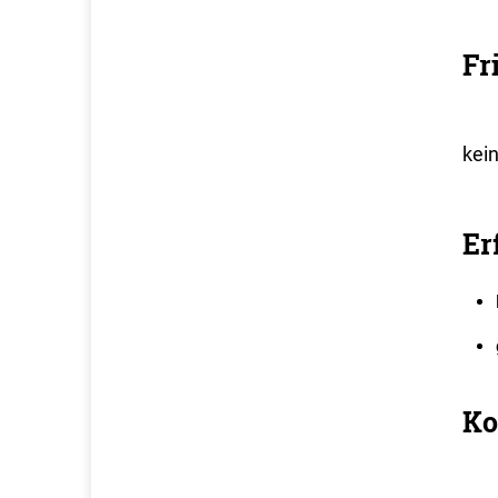
Fr
kei
Er
Ko