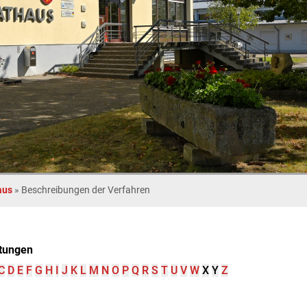
aus
»
Beschreibungen der Verfahren
tungen
C
D
E
F
G
H
I
J
K
L
M
N
O
P
Q
R
S
T
U
V
W
X
Y
Z