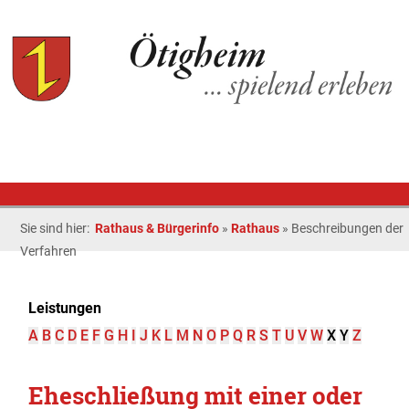
Sie sind hier:
Rathaus & Bürgerinfo
»
Rathaus
»
Beschreibungen der
Verfahren
Leistungen
A
B
C
D
E
F
G
H
I
J
K
L
M
N
O
P
Q
R
S
T
U
V
W
X
Y
Z
Eheschließung mit einer oder