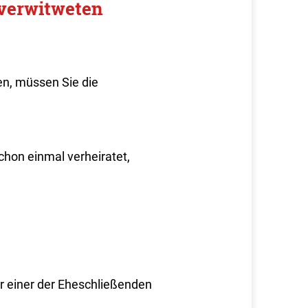
 verwitweten
en, müssen Sie die
chon einmal verheiratet,
r einer der Eheschließenden