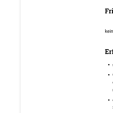
Fr
kei
Er