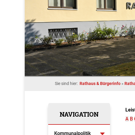
Sie sind hier:
Rathaus & Bürgerinfo
»
Rath
Leis
NAVIGATION
A
B
Kommunalpolitik