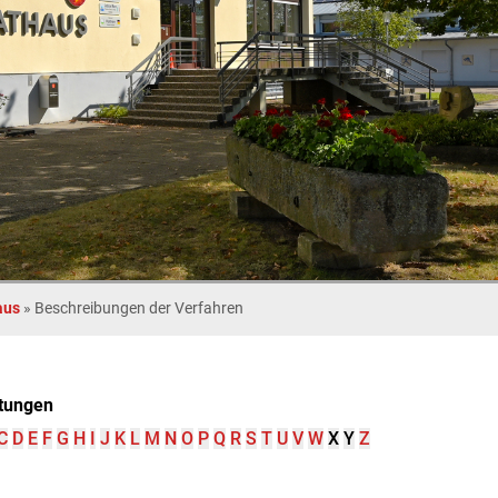
aus
»
Beschreibungen der Verfahren
tungen
C
D
E
F
G
H
I
J
K
L
M
N
O
P
Q
R
S
T
U
V
W
X
Y
Z