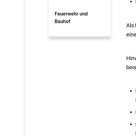
Feuerwehr und
Bauhof
Als
ein
Hin
bei