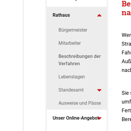
Be
na
Rathaus
Bürgermeister
Wen
Mitarbeiter
Str
Fah
Beschreibungen der
Auß
Verfahren
nac
Lebenslagen
Standesamt
Sie 
umf
Ausweise und Pässe
Fert
Unser Online-Angebot
Ber