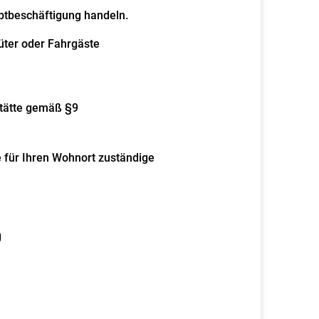
ptbeschäftigung handeln.
ter oder Fah
r
gäste
stätte gemäß §9
e für Ihren Wohnort zuständige
g