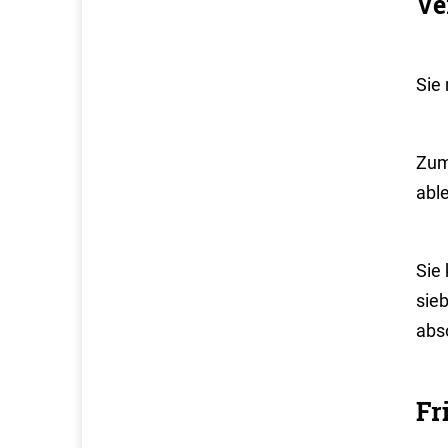
Ve
Sie
Zum
abl
Sie
sieb
abso
Fr