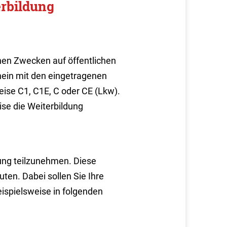
erbildung
hen Zwecken auf öffentlichen
hein mit den eingetragenen
ise C1, C1E, C oder CE (Lkw).
se die Weiterbildung
ldung teilzunehmen. Diese
nuten.
Dabei sollen Sie Ihre
ispielsweise in folge
n
den