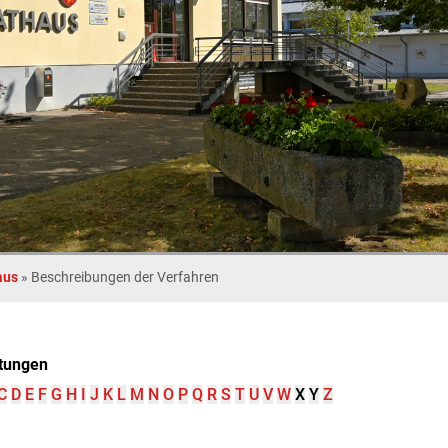
aus
»
Beschreibungen der Verfahren
tungen
C
D
E
F
G
H
I
J
K
L
M
N
O
P
Q
R
S
T
U
V
W
X
Y
Z