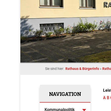
Sie sind hier:
Rathaus & Bürgerinfo
»
Rath
Leis
NAVIGATION
A
B
Kommunalpolitik