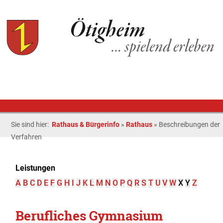
Sie sind hier:
Rathaus & Bürgerinfo
»
Rathaus
»
Beschreibungen der
Verfahren
Leistungen
A
B
C
D
E
F
G
H
I
J
K
L
M
N
O
P
Q
R
S
T
U
V
W
X
Y
Z
Berufliches Gymnasium