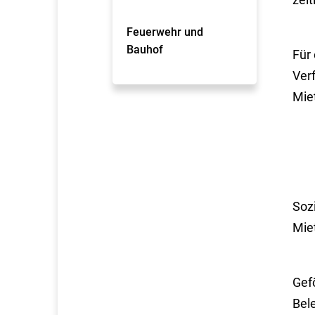
Feuerwehr und
Bauhof
Für
Ver
Mie
Soz
Mie
Gef
Bel