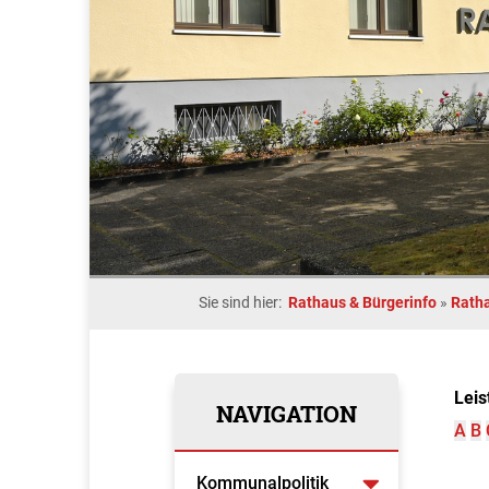
Sie sind hier:
Rathaus & Bürgerinfo
»
Rath
Leis
NAVIGATION
A
B
Kommunalpolitik