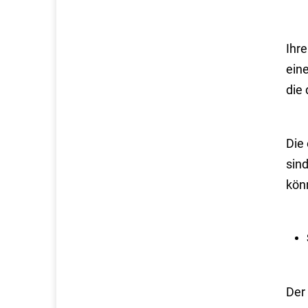
Ihre
ein
die
Die 
sin
kön
Der