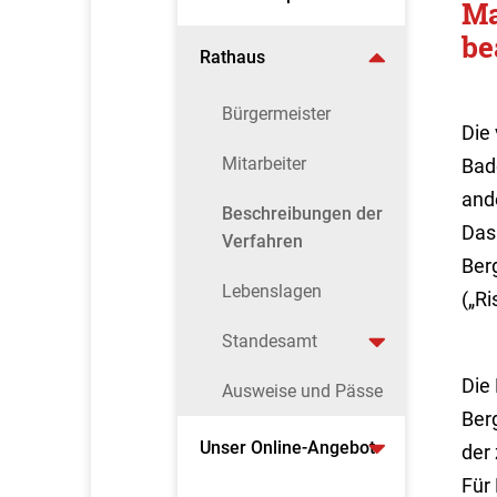
Ma
be
Rathaus
Bürgermeister
Die
Mitarbeiter
Bad
and
Beschreibungen der
Das
Verfahren
Ber
Lebenslagen
(„Ri
Standesamt
Die
Ausweise und Pässe
Berg
Unser Online-Angebot
der
Für