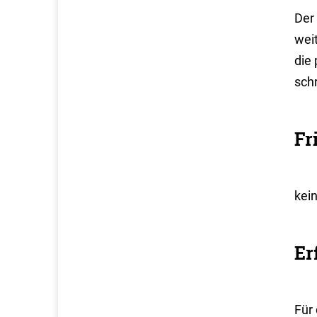
Der 
wei
die
schr
Fr
kei
Er
Für 