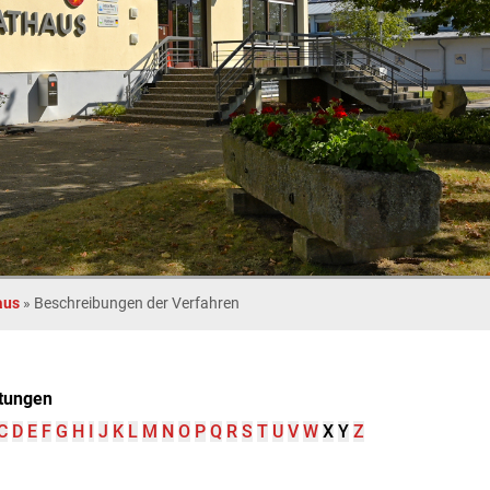
aus
»
Beschreibungen der Verfahren
tungen
C
D
E
F
G
H
I
J
K
L
M
N
O
P
Q
R
S
T
U
V
W
X
Y
Z