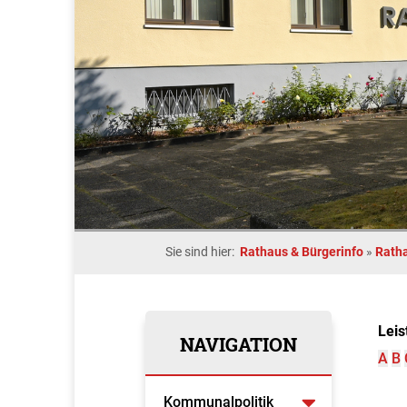
Sie sind hier:
Rathaus & Bürgerinfo
»
Rath
Leis
NAVIGATION
A
B
Kommunalpolitik