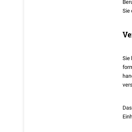
Ber
Sie
Ve
Sie 
for
hand
ver
Das
Ein