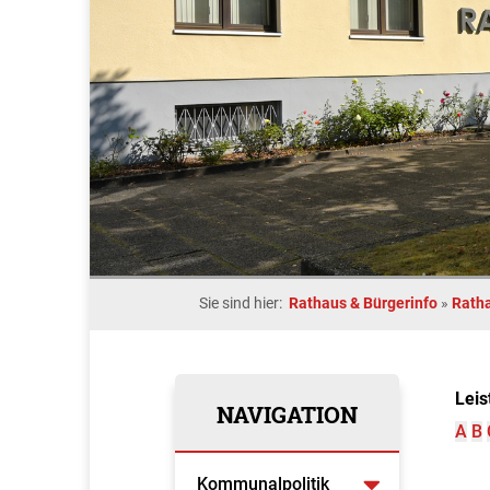
Sie sind hier:
Rathaus & Bürgerinfo
»
Rath
Leis
NAVIGATION
A
B
Kommunalpolitik