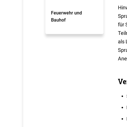
Hin
Feuerwehr und
Spr
Bauhof
für
Tei
als 
Spr
Ane
Ve