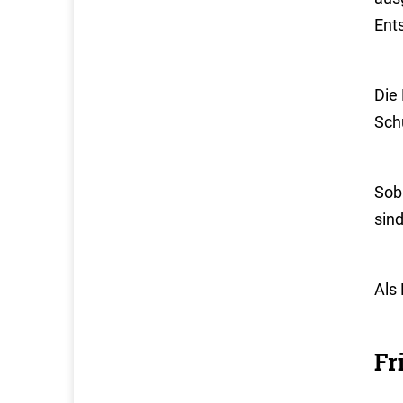
Ent
Die
Sch
Sob
sin
Als 
Fr