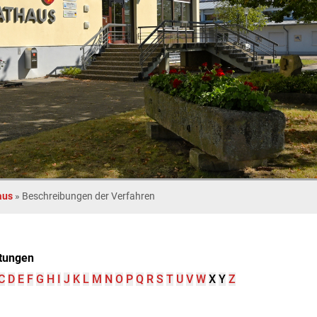
aus
»
Beschreibungen der Verfahren
tungen
C
D
E
F
G
H
I
J
K
L
M
N
O
P
Q
R
S
T
U
V
W
X
Y
Z