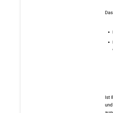
Das
Ist
und
ausg