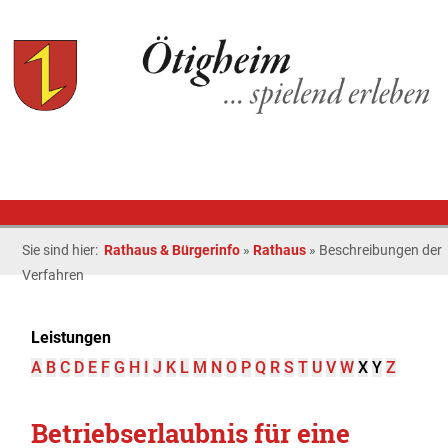
Sie sind hier:
Rathaus & Bürgerinfo
»
Rathaus
»
Beschreibungen der
Verfahren
Leistungen
A
B
C
D
E
F
G
H
I
J
K
L
M
N
O
P
Q
R
S
T
U
V
W
X
Y
Z
Betriebserlaubnis für eine