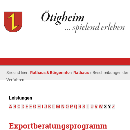
Sie sind hier:
Rathaus & Bürgerinfo
»
Rathaus
»
Beschreibungen der
Verfahren
Leistungen
A
B
C
D
E
F
G
H
I
J
K
L
M
N
O
P
Q
R
S
T
U
V
W
X
Y
Z
Exportberatungsprogramm