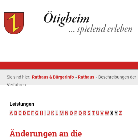
Sie sind hier:
Rathaus & Bürgerinfo
»
Rathaus
»
Beschreibungen der
Verfahren
Leistungen
A
B
C
D
E
F
G
H
I
J
K
L
M
N
O
P
Q
R
S
T
U
V
W
X
Y
Z
Änderungen an die