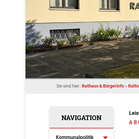
Sie sind hier:
Rathaus & Bürgerinfo
»
Rath
Leis
NAVIGATION
A
B
Kommunalpolitik