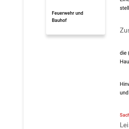
ste
Feuerwehr und
Bauhof
Zus
die
Hau
Hin
und 
Sach
Lei