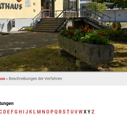
aus
»
Beschreibungen der Verfahren
tungen
C
D
E
F
G
H
I
J
K
L
M
N
O
P
Q
R
S
T
U
V
W
X
Y
Z