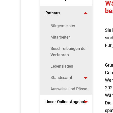
Wä
be
Rathaus
Bürgermeister
Sie
Mitarbeiter
sind
Für 
Beschreibungen der
Verfahren
Grun
Lebenslagen
Gem
Standesamt
Wen
202
Ausweise und Pässe
Wäh
Unser Online-Angebot
Die
spä