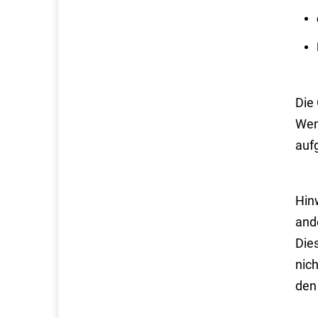
Die
Wen
auf
Hinw
and
Dies
nich
den