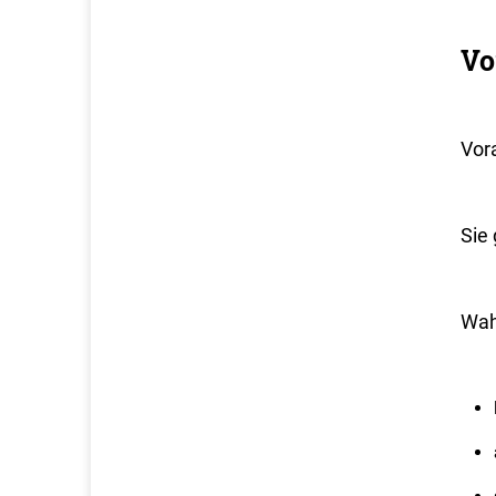
Vo
Vora
Sie
Wah