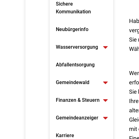
Sichere
Kommunikation
Habe
Neubürgerinfo
verg
Sie
Wasserversorgung
Wäh
Abfallentsorgung
Wen
erf
Gemeindewald
Sie
Finanzen & Steuern
Ihr
alt
Gemeindeanzeiger
Gle
mit
Karriere
Ein